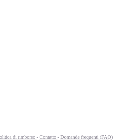
olitica di rimborso
-
Contatto
-
Domande frequenti (FAQ)