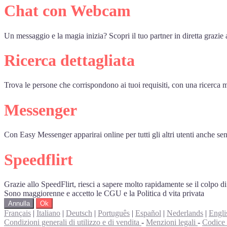
Chat con Webcam
Un messaggio e la magia inizia? Scopri il tuo partner in diretta grazi
Ricerca dettagliata
Trova le persone che corrispondono ai tuoi requisiti, con una ricerca m
Messenger
Con Easy Messenger apparirai online per tutti gli altri utenti anche senz
Speedflirt
Grazie allo SpeedFlirt, riesci a sapere molto rapidamente se il colpo d
Sono maggiorenne e accetto le CGU e la Politica d vita privata
Annulla
Ok
Français
|
Italiano
|
Deutsch
|
Português
|
Español
|
Nederlands
|
Engli
Condizioni generali di utilizzo e di vendita
-
Menzioni legali
-
Codice 