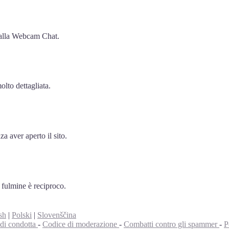
e alla Webcam Chat.
olto dettagliata.
a aver aperto il sito.
i fulmine è reciproco.
sh
|
Polski
|
Slovenščina
di condotta
-
Codice di moderazione
-
Combatti contro gli spammer
-
P