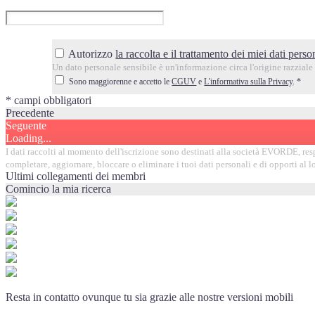
Autorizzo
la raccolta e il trattamento dei miei dati person
Un dato personale sensibile è un'informazione circa l'origine razziale o
Sono maggiorenne e accetto le
CGUV
e
L'informativa sulla Privacy
.
*
* campi obbligatori
Precedente
Seguente
Loading...
I dati raccolti al momento dell'iscrizione sono destinati alla società EVORDE, respon
completare, aggiornare, bloccare o eliminare i tuoi dati personali e di opporti al
Ultimi collegamenti dei membri
Comincio la mia ricerca
Resta in contatto ovunque tu sia grazie alle nostre versioni mobili